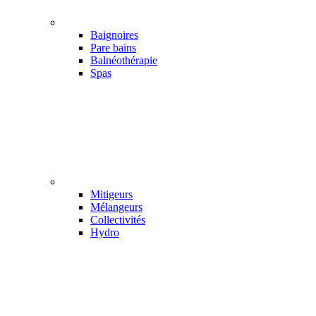
Baignoires
Pare bains
Balnéothérapie
Spas
Mitigeurs
Mélangeurs
Collectivités
Hydro