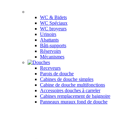
WC & Bidets
WC Spéciaux
WC broyeurs
Urinoirs
Abattants
Bâti-supports
Réservoirs
Mécanismes
Receveurs
Parois de douche
Cabines de douche simples
Cabine de douche multifonctions
Accessoires douches à carreler
Cabines remplacement de baignoire
Panneaux muraux fond de douche