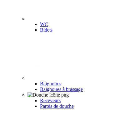
WC
Bidets
Baignoires
Baignoires à brassage
Receveurs
Parois de douche