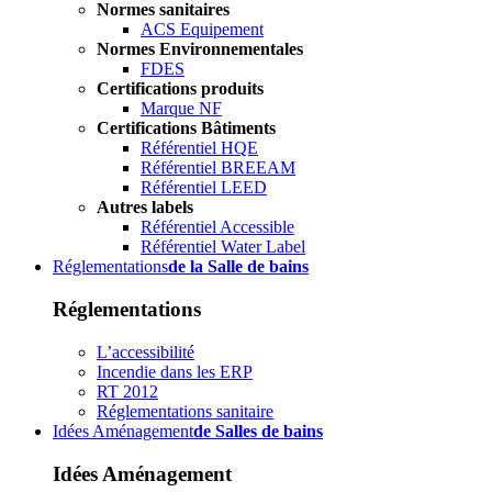
Normes sanitaires
ACS Equipement
Normes Environnementales
FDES
Certifications produits
Marque NF
Certifications Bâtiments
Référentiel HQE
Référentiel BREEAM
Référentiel LEED
Autres labels
Référentiel Accessible
Référentiel Water Label
Réglementations
de la Salle de bains
Réglementations
L’accessibilité
Incendie dans les ERP
RT 2012
Réglementations sanitaire
Idées Aménagement
de Salles de bains
Idées Aménagement