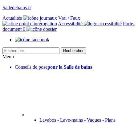
Salledebains.fr
Actualités
Vrai / Faux
Accessibilité
Porte-
document
0
Rechercher :
Menu
Conseils de pose
pour la Salle de bains
Lavabos - Lave-mains - Vaques - Plans