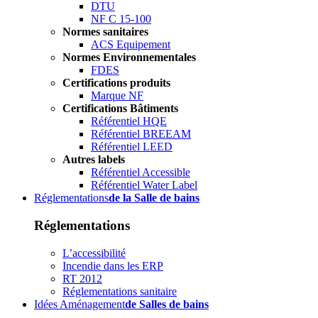
DTU
NF C 15-100
Normes sanitaires
ACS Equipement
Normes Environnementales
FDES
Certifications produits
Marque NF
Certifications Bâtiments
Référentiel HQE
Référentiel BREEAM
Référentiel LEED
Autres labels
Référentiel Accessible
Référentiel Water Label
Réglementations
de la Salle de bains
Réglementations
L’accessibilité
Incendie dans les ERP
RT 2012
Réglementations sanitaire
Idées Aménagement
de Salles de bains