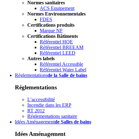
Normes sanitaires
ACS Equipement
Normes Environnementales
FDES
Certifications produits
Marque NF
Certifications Bâtiments
Référentiel HQE
Référentiel BREEAM
Référentiel LEED
Autres labels
Référentiel Accessible
Référentiel Water Label
Réglementations
de la Salle de bains
Réglementations
L’accessibilité
Incendie dans les ERP
RT 2012
Réglementations sanitaire
Idées Aménagement
de Salles de bains
Idées Aménagement