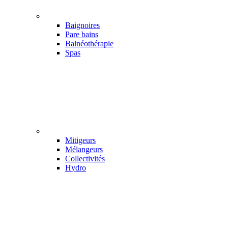
Baignoires
Pare bains
Balnéothérapie
Spas
Mitigeurs
Mélangeurs
Collectivités
Hydro