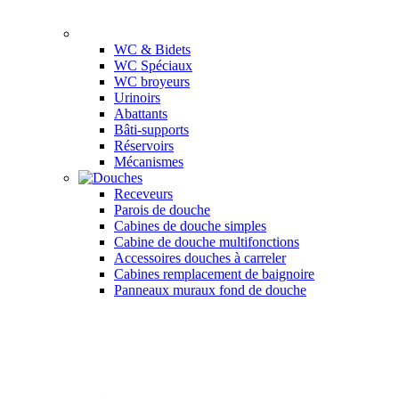
WC & Bidets
WC Spéciaux
WC broyeurs
Urinoirs
Abattants
Bâti-supports
Réservoirs
Mécanismes
Receveurs
Parois de douche
Cabines de douche simples
Cabine de douche multifonctions
Accessoires douches à carreler
Cabines remplacement de baignoire
Panneaux muraux fond de douche