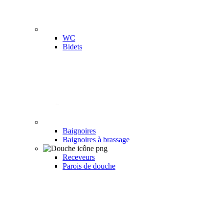
WC
Bidets
Baignoires
Baignoires à brassage
Receveurs
Parois de douche