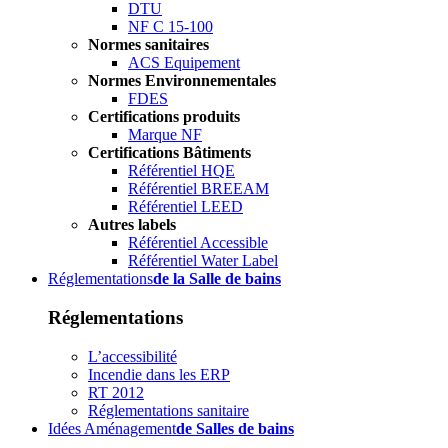
DTU
NF C 15-100
Normes sanitaires
ACS Equipement
Normes Environnementales
FDES
Certifications produits
Marque NF
Certifications Bâtiments
Référentiel HQE
Référentiel BREEAM
Référentiel LEED
Autres labels
Référentiel Accessible
Référentiel Water Label
Réglementations
de la Salle de bains
Réglementations
L’accessibilité
Incendie dans les ERP
RT 2012
Réglementations sanitaire
Idées Aménagement
de Salles de bains