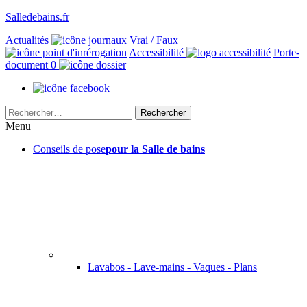
Salledebains.fr
Actualités
Vrai / Faux
Accessibilité
Porte-
document
0
Rechercher :
Menu
Conseils de pose
pour la Salle de bains
Lavabos - Lave-mains - Vaques - Plans