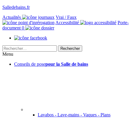
Salledebains.fr
Actualités
Vrai / Faux
Accessibilité
Porte-
document
0
Rechercher :
Menu
Conseils de pose
pour la Salle de bains
Lavabos - Lave-mains - Vaques - Plans