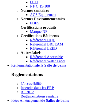
DTU
NF C 15-100
Normes sanitaires
ACS Equipement
Normes Environnementales
FDES
Certifications produits
Marque NF
Certifications Bâtiments
Référentiel HQE
Référentiel BREEAM
Référentiel LEED
Autres labels
Référentiel Accessible
Référentiel Water Label
Réglementations
de la Salle de bains
Réglementations
L’accessibilité
Incendie dans les ERP
RT 2012
Réglementations sanitaire
Idées Aménagement
de Salles de bains