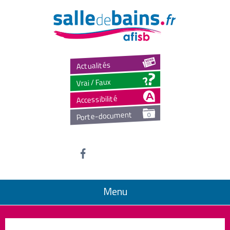
Salled
Actualités
Vrai / Faux
Accessibilité
Porte-document
0
Menu