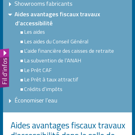
Showrooms fabricants
Aides avantages fiscaux travaux
d’accessibilité
Les aides
Les aides du Conseil Général
L’aide financière des caisses de retraite
La subvention de l’ANAH
Fil d'infos
Le Prêt CAF
Le Prêt à taux attractif
Crédits d’impôts
Économiser l’eau
Les fabricants agissent
Choisir les produits
Aides avantages fiscaux travaux