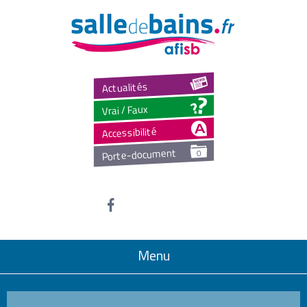
Salled
Actualités
Vrai / Faux
Accessibilité
Porte-document
0
Menu