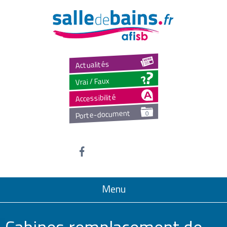
Salled
Actualités
Vrai / Faux
Accessibilité
Porte-document
0
Menu