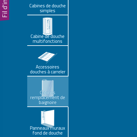
Fil d'infos
Cabines de douche
simples
Cabine de douche
multifonctions
Accessoires
douches à carreler
Cabines
remplacement de
baignoire
Panneaux muraux
fond de douche