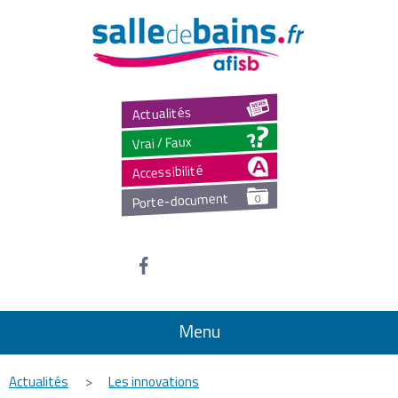
Salled
Actualités
Vrai / Faux
Accessibilité
Porte-document
0
Menu
Actualités
>
Les innovations