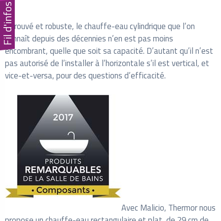
Fil d'infos
Eprouvé et robuste, le chauffe-eau cylindrique que l’on
connaît depuis des décennies n’en est pas moins
encombrant, quelle que soit sa capacité. D’autant qu’il n’est
pas autorisé de l’installer à l’horizontale s’il est vertical, et
vice-et-versa, pour des questions d’efficacité.
Avec Malicio, Thermor nous
propose un chauffe-eau rectangulaire et plat, de 29 cm de