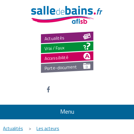
Salled
Actualités
Vrai / Faux
Accessibilité
Porte-document
0
Menu
Actualités
>
Les acteurs