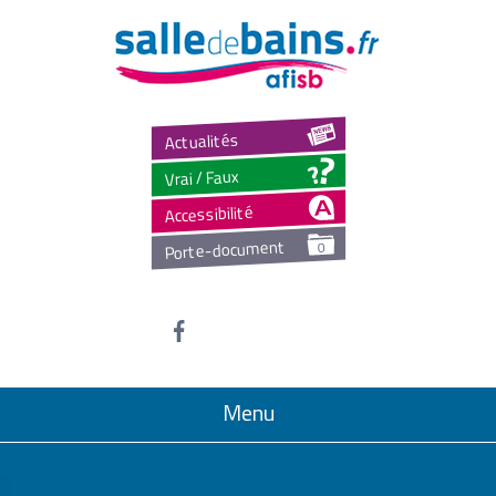
Salled
Actualités
Vrai / Faux
Accessibilité
Porte-document
0
Menu