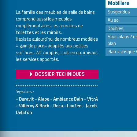
Mobiliers
Suspendus
La famille des meubles de salle de bains
comprend aussi les meubles
Au sol
complémentaires, les armoires de
Doubles
toilettes et les miroirs.
Sous plans / no
Il existe aujourd’hui de nombreux modèles
plan
« gain de place» adaptés aux petites
Plan + vasque 
surfaces, WC compris, tout en optimisant
les services apportés.
DOSSIER TECHNIQUES
Signatures :
- Duravit - Alape - Ambiance Bain - VitrA
- Villeroy & Boch - Roca - Laufen - Jacob
Delafon