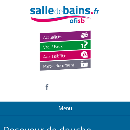
Salled
Actualités
Vrai / Faux
Accessibilité
Porte-document
0
Menu