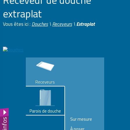
Receveur de douche
extraplat
Vous êtes ici :
Douches
\
Receveurs
\
Extraplat
Receveurs
Parois de douche
Sur mesure
Fil d'infos
À poser