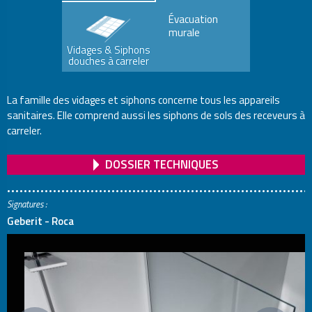
Évacuation
murale
Vidages & Siphons
douches à carreler
La famille des vidages et siphons concerne tous les appareils
sanitaires. Elle comprend aussi les siphons de sols des receveurs à
carreler.
DOSSIER TECHNIQUES
Signatures :
Geberit - Roca