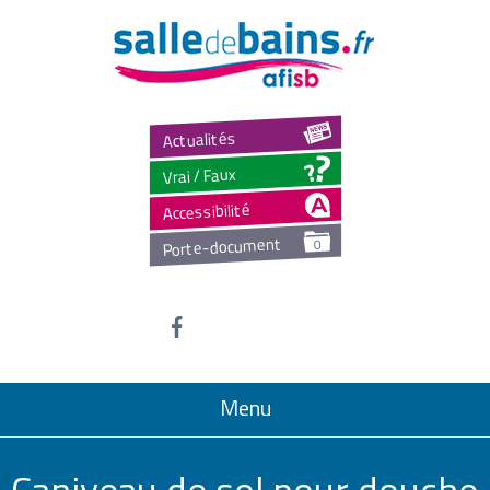
Salled
Actualités
Vrai / Faux
Accessibilité
Porte-document
0
Menu