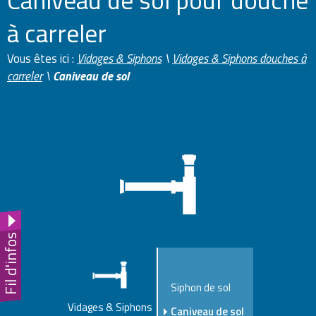
Caniveau de sol pour douche
à carreler
Vous êtes ici :
Vidages & Siphons
\
Vidages & Siphons douches à
carreler
\
Caniveau de sol
Fil d'infos
Siphon de sol
Vidages & Siphons
Caniveau de sol